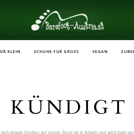
ÜR KLEIN
SCHUHE FÜR GROSS
VEGAN
ZUBE
 KÜNDIGT 
 sich etwas Großes an! Unser Shop ist in Arbeit und wird bald verö