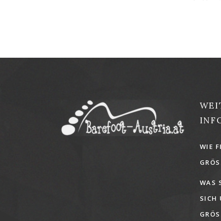
WEI
INF
WIE F
GRÖSS
WAS 
SICH
GRÖSS