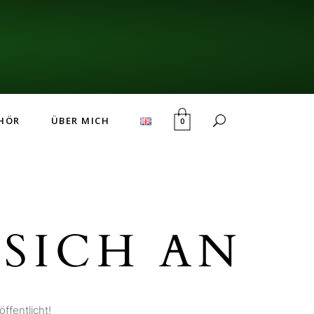
HÖR
ÜBER MICH
0
SICH AN
ffentlicht!