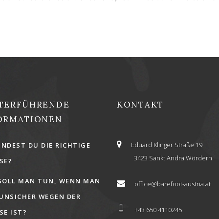
TERFÜHRENDE
KONTAKT
ORMATIONEN
Eduard Klinger Straße 19
INDEST DU DIE RICHTIGE
3423 Sankt Andrä Wördern
E?
SOLL MAN TUN, WENN MAN
office@barefoot-austria.at
 UNSICHER WEGEN DER
+43 650 4110245
E IST?