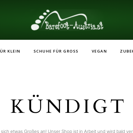
ÜR KLEIN
SCHUHE FÜR GROSS
VEGAN
ZUBE
 KÜNDIGT 
 sich etwas Großes an! Unser Shop ist in Arbeit und wird bald verö