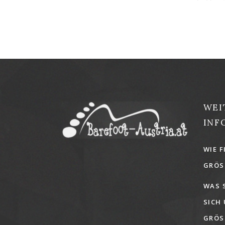
WEI
INF
WIE F
GRÖSS
WAS 
SICH
GRÖSS