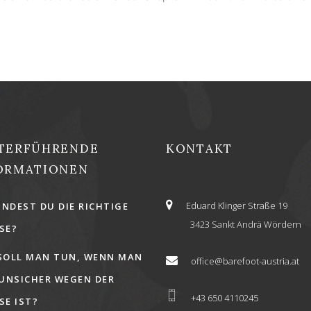
TERFÜHRENDE
KONTAKT
ORMATIONEN
Eduard Klinger Straße 19
INDEST DU DIE RICHTIGE
3423 Sankt Andrä Wördern
E?
SOLL MAN TUN, WENN MAN
office@barefoot-austria.at
 UNSICHER WEGEN DER
+43 650 4110245
E IST?