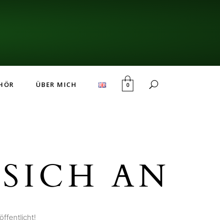
HÖR
ÜBER MICH
0
SICH AN
ffentlicht!