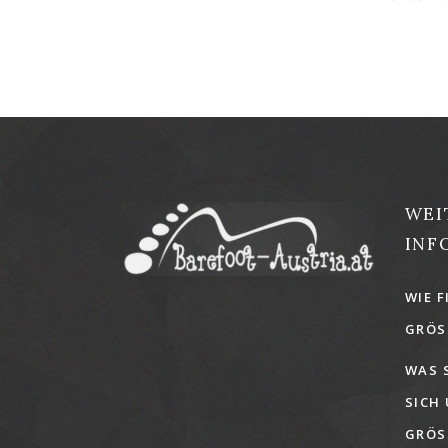
WEI
INF
WIE F
GRÖSS
WAS 
SICH
GRÖSS