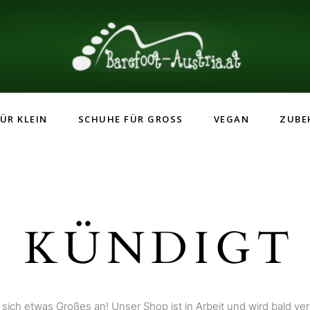
ÜR KLEIN
SCHUHE FÜR GROSS
VEGAN
ZUBE
 KÜNDIGT 
 sich etwas Großes an! Unser Shop ist in Arbeit und wird bald verö