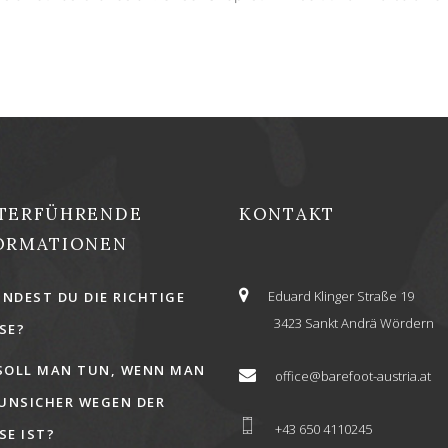
TERFÜHRENDE
KONTAKT
ORMATIONEN
Eduard Klinger Straße 19
INDEST DU DIE RICHTIGE
3423 Sankt Andrä Wördern
E?
SOLL MAN TUN, WENN MAN
office@barefoot-austria.at
 UNSICHER WEGEN DER
+43 650 4110245
E IST?