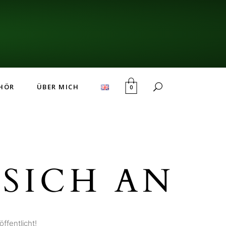
HÖR
ÜBER MICH
0
SICH AN
ffentlicht!