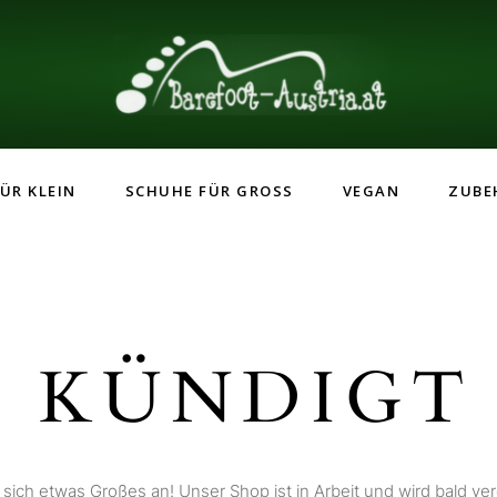
ÜR KLEIN
SCHUHE FÜR GROSS
VEGAN
ZUBE
 KÜNDIGT 
 sich etwas Großes an! Unser Shop ist in Arbeit und wird bald verö