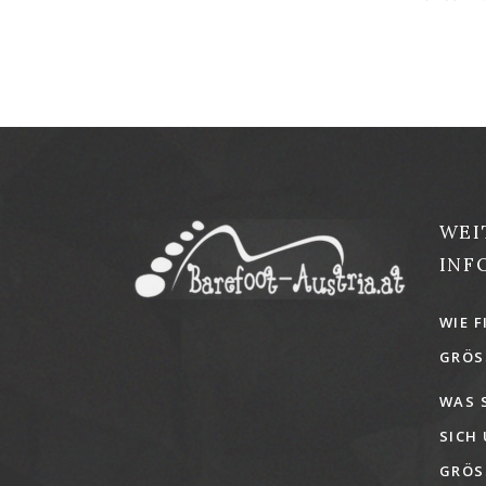
WEI
INF
WIE F
GRÖSS
WAS 
SICH
GRÖSS