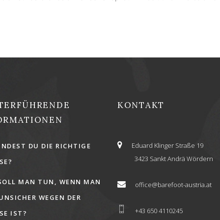
TERFÜHRENDE
KONTAKT
ORMATIONEN
Eduard Klinger Straße 19
INDEST DU DIE RICHTIGE
3423 Sankt Andrä Wördern
E?
SOLL MAN TUN, WENN MAN
office@barefoot-austria.at
 UNSICHER WEGEN DER
+43 650 4110245
E IST?