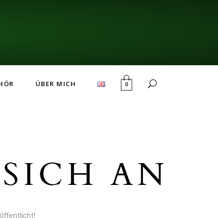
HÖR
ÜBER MICH
0
SICH AN
ffentlicht!