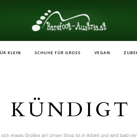
ÜR KLEIN
SCHUHE FÜR GROSS
VEGAN
ZUBE
 KÜNDIGT 
 sich etwas Großes an! Unser Shop ist in Arbeit und wird bald verö