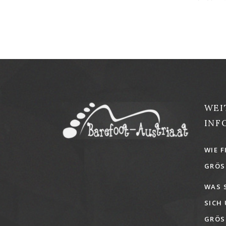
WEI
INF
WIE F
GRÖSS
WAS 
SICH
GRÖSS