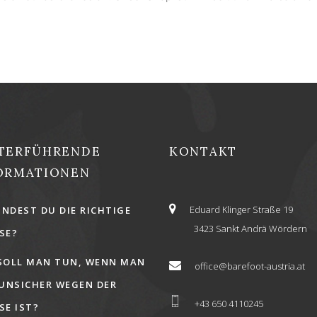
TERFÜHRENDE
KONTAKT
ORMATIONEN
Eduard Klinger Straße 19
INDEST DU DIE RICHTIGE
3423 Sankt Andrä Wördern
E?
SOLL MAN TUN, WENN MAN
office@barefoot-austria.at
 UNSICHER WEGEN DER
+43 650 4110245
E IST?