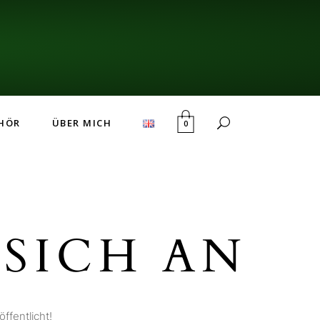
HÖR
ÜBER MICH
0
SICH AN
ffentlicht!