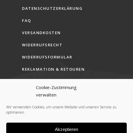
DATENSCHUTZERKLÄRUNG
FAQ
VERSANDKOSTEN
WIDERRUFSRECHT
WIDERRUFSFORMULAR
REKLAMATION & RETOUREN
AGB (B2C)
Cookie-Zustimmung
AGB (B2B)
verwalten
COOKIE-RICHTLINIE (EU)
Wir verwenden Cookies, um unsere Website und unseren Service zu
optimieren.
Akzeptieren