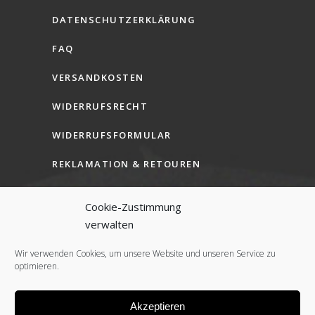
DATENSCHUTZERKLÄRUNG
FAQ
VERSANDKOSTEN
WIDERRUFSRECHT
WIDERRUFSFORMULAR
REKLAMATION & RETOUREN
AGB (B2C)
Cookie-Zustimmung
AGB (B2B)
verwalten
COOKIE-RICHTLINIE (EU)
Wir verwenden Cookies, um unsere Website und unseren Service zu
optimieren.
Akzeptieren