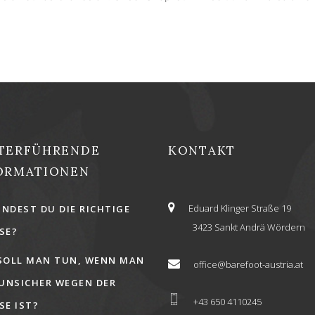
TERFÜHRENDE
KONTAKT
ORMATIONEN
Eduard Klinger Straße 19
INDEST DU DIE RICHTIGE
3423 Sankt Andrä Wördern
E?
SOLL MAN TUN, WENN MAN
office@barefoot-austria.at
 UNSICHER WEGEN DER
+43 650 4110245
E IST?