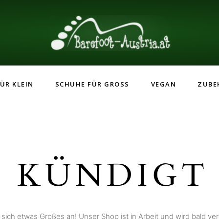
ÜR KLEIN
SCHUHE FÜR GROSS
VEGAN
ZUBE
 KÜNDIGT 
 sich etwas Großes an! Unser Shop ist in Arbeit und wird bald verö