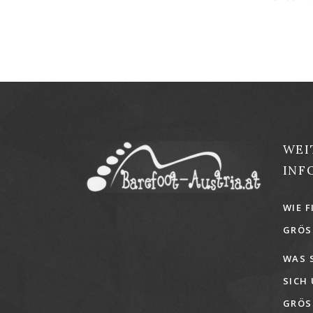
WEI
INF
WIE F
GRÖSS
WAS 
SICH
GRÖSS