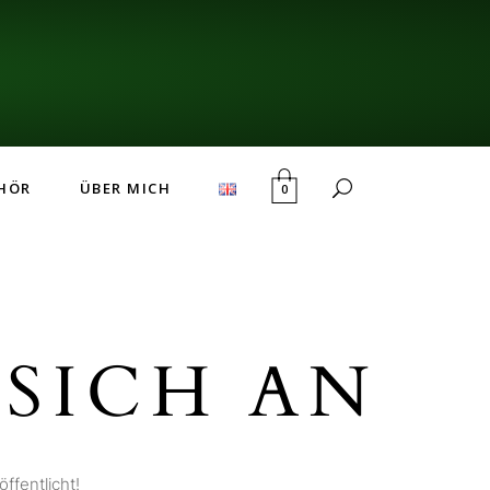
HÖR
ÜBER MICH
0
SICH AN
ffentlicht!