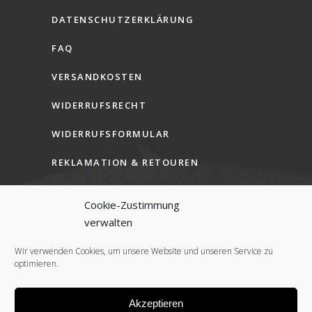
DATENSCHUTZERKLÄRUNG
FAQ
VERSANDKOSTEN
WIDERRUFSRECHT
WIDERRUFSFORMULAR
REKLAMATION & RETOUREN
AGB (B2C)
Cookie-Zustimmung
AGB (B2B)
verwalten
COOKIE-RICHTLINIE (EU)
Wir verwenden Cookies, um unsere Website und unseren Service zu
optimieren.
Akzeptieren