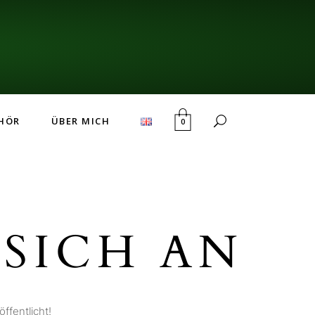
HÖR
ÜBER MICH
0
SICH AN
ffentlicht!