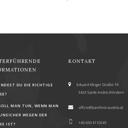
TERFÜHRENDE
KONTAKT
ORMATIONEN
Eduard Klinger Straße 19
INDEST DU DIE RICHTIGE
3423 Sankt Andrä Wördern
E?
SOLL MAN TUN, WENN MAN
office@barefoot-austria.at
 UNSICHER WEGEN DER
+43 650 4110245
E IST?