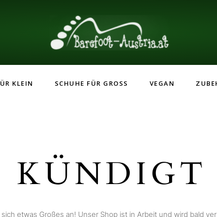
ÜR KLEIN
SCHUHE FÜR GROSS
VEGAN
ZUBE
 KÜNDIGT 
 sich etwas Großes an! Unser Shop ist in Arbeit und wird bald verö