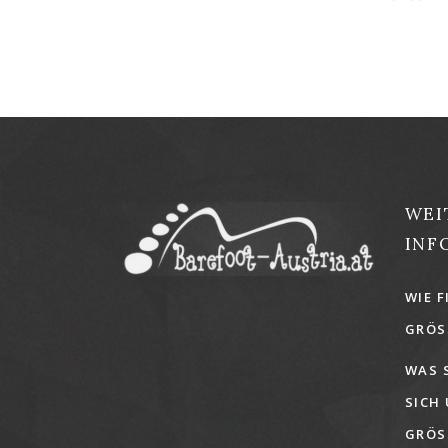
WEI
INF
WIE F
GRÖSS
WAS 
SICH
GRÖSS