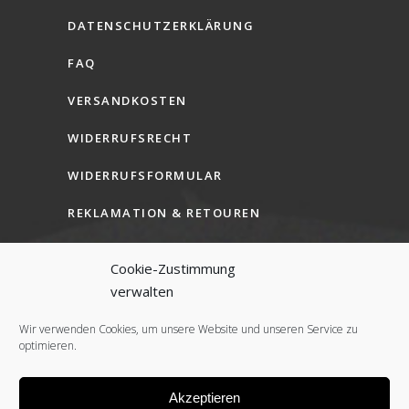
DATENSCHUTZERKLÄRUNG
FAQ
VERSANDKOSTEN
WIDERRUFSRECHT
WIDERRUFSFORMULAR
REKLAMATION & RETOUREN
AGB (B2C)
Cookie-Zustimmung
AGB (B2B)
verwalten
COOKIE-RICHTLINIE (EU)
Wir verwenden Cookies, um unsere Website und unseren Service zu
optimieren.
Akzeptieren