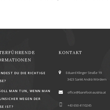
TERFÜHRENDE
KONTAKT
ORMATIONEN
Eduard Klinger Straße 19
INDEST DU DIE RICHTIGE
3423 Sankt Andrä Wördern
E?
SOLL MAN TUN, WENN MAN
office@barefoot-austria.at
 UNSICHER WEGEN DER
+43 650 4110245
E IST?