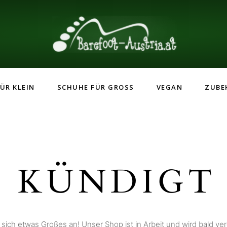
ÜR KLEIN
SCHUHE FÜR GROSS
VEGAN
ZUBE
 KÜNDIGT 
 sich etwas Großes an! Unser Shop ist in Arbeit und wird bald verö