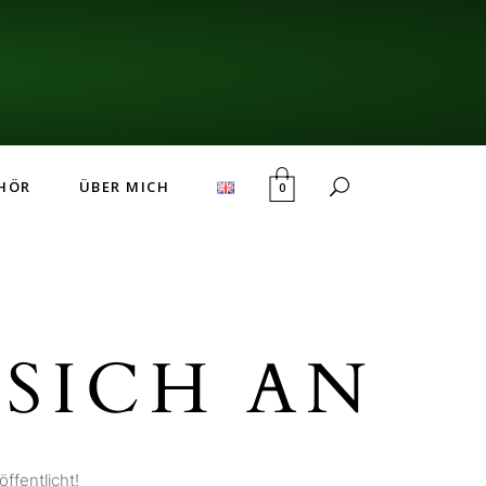
HÖR
ÜBER MICH
0
SICH AN
ffentlicht!