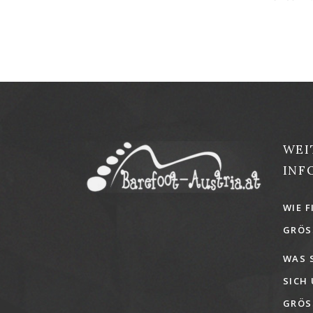
WEI
INF
WIE F
GRÖSS
WAS 
SICH
GRÖSS