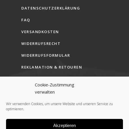
DATENSCHUTZERKLÄRUNG
FAQ
VERSANDKOSTEN
WIDERRUFSRECHT
WIDERRUFSFORMULAR
REKLAMATION & RETOUREN
AGB (B2C)
Cookie-Zustimmung
AGB (B2B)
verwalten
COOKIE-RICHTLINIE (EU)
Wir verwenden Cookies, um unsere Website und unseren Service zu
optimieren.
Akzeptieren