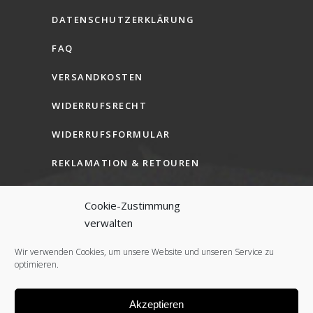
DATENSCHUTZERKLÄRUNG
FAQ
VERSANDKOSTEN
WIDERRUFSRECHT
WIDERRUFSFORMULAR
REKLAMATION & RETOUREN
AGB (B2C)
Cookie-Zustimmung
AGB (B2B)
verwalten
COOKIE-RICHTLINIE (EU)
Wir verwenden Cookies, um unsere Website und unseren Service zu
optimieren.
Akzeptieren