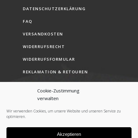
DATENSCHUTZERKLÄRUNG
FAQ
VERSANDKOSTEN
WIDERRUFSRECHT
WIDERRUFSFORMULAR
REKLAMATION & RETOUREN
AGB (B2C)
Cookie-Zustimmung
AGB (B2B)
verwalten
COOKIE-RICHTLINIE (EU)
Wir verwenden Cookies, um unsere Website und unseren Service zu
optimieren.
Akzeptieren