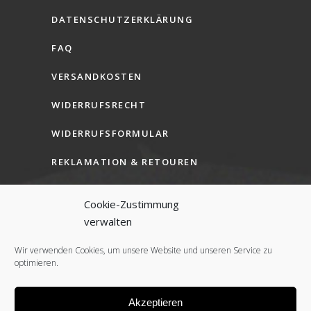
DATENSCHUTZERKLÄRUNG
FAQ
VERSANDKOSTEN
WIDERRUFSRECHT
WIDERRUFSFORMULAR
REKLAMATION & RETOUREN
AGB (B2C)
Cookie-Zustimmung
AGB (B2B)
verwalten
COOKIE-RICHTLINIE (EU)
Wir verwenden Cookies, um unsere Website und unseren Service zu
optimieren.
Akzeptieren