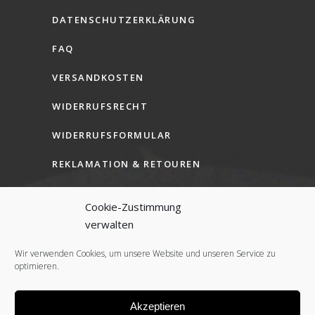
DATENSCHUTZERKLÄRUNG
FAQ
VERSANDKOSTEN
WIDERRUFSRECHT
WIDERRUFSFORMULAR
REKLAMATION & RETOUREN
AGB (B2C)
Cookie-Zustimmung
AGB (B2B)
verwalten
COOKIE-RICHTLINIE (EU)
Wir verwenden Cookies, um unsere Website und unseren Service zu
optimieren.
Akzeptieren