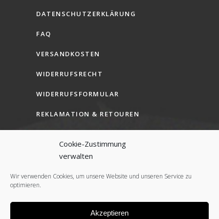
DATENSCHUTZERKLÄRUNG
FAQ
VERSANDKOSTEN
WIDERRUFSRECHT
WIDERRUFSFORMULAR
REKLAMATION & RETOUREN
AGB (B2C)
Cookie-Zustimmung
AGB (B2B)
verwalten
COOKIE-RICHTLINIE (EU)
Wir verwenden Cookies, um unsere Website und unseren Service zu
optimieren.
Akzeptieren