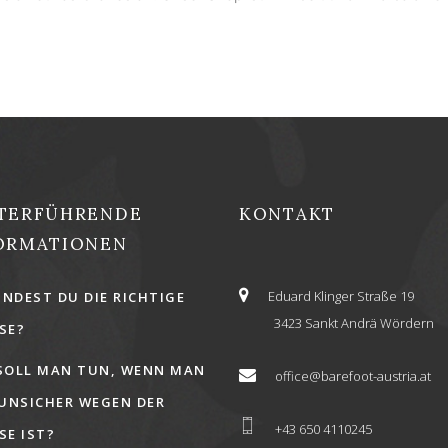
TERFÜHRENDE
KONTAKT
ORMATIONEN
Eduard Klinger Straße 19
INDEST DU DIE RICHTIGE
3423 Sankt Andrä Wördern
E?
SOLL MAN TUN, WENN MAN
office@barefoot-austria.at
 UNSICHER WEGEN DER
+43 650 4110245
E IST?