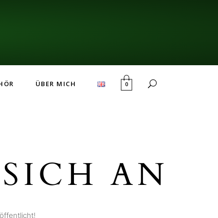
HÖR
ÜBER MICH
0
SICH AN
ffentlicht!