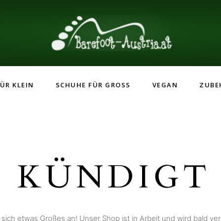
ÜR KLEIN
SCHUHE FÜR GROSS
VEGAN
ZUBE
 KÜNDIGT 
 sich etwas Großes an! Unser Shop ist in Arbeit und wird bald verö