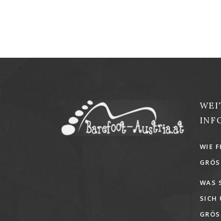
WEI
INF
WIE F
GRÖSS
WAS 
SICH
GRÖSS