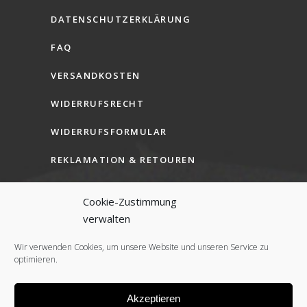
DATENSCHUTZERKLÄRUNG
FAQ
VERSANDKOSTEN
WIDERRUFSRECHT
WIDERRUFSFORMULAR
REKLAMATION & RETOUREN
AGB (B2C)
Cookie-Zustimmung
AGB (B2B)
verwalten
COOKIE-RICHTLINIE (EU)
Wir verwenden Cookies, um unsere Website und unseren Service zu
optimieren.
Akzeptieren