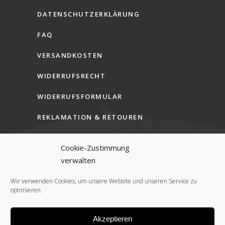
DATENSCHUTZERKLÄRUNG
FAQ
VERSANDKOSTEN
WIDERRUFSRECHT
WIDERRUFSFORMULAR
REKLAMATION & RETOUREN
AGB (B2C)
Cookie-Zustimmung
AGB (B2B)
verwalten
COOKIE-RICHTLINIE (EU)
Wir verwenden Cookies, um unsere Website und unseren Service zu
optimieren.
Akzeptieren