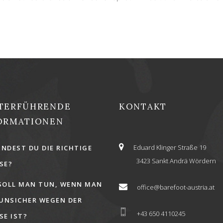
TERFÜHRENDE
KONTAKT
ORMATIONEN
Eduard Klinger Straße 19
INDEST DU DIE RICHTIGE
3423 Sankt Andrä Wördern
E?
SOLL MAN TUN, WENN MAN
office@barefoot-austria.at
 UNSICHER WEGEN DER
+43 650 4110245
E IST?