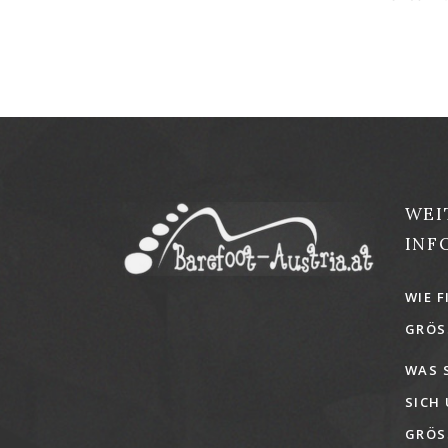
WEI
INF
WIE F
GRÖSS
WAS 
SICH
GRÖSS