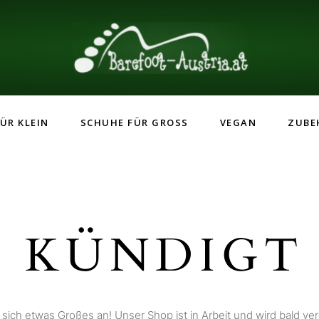
ÜR KLEIN
SCHUHE FÜR GROSS
VEGAN
ZUBE
 KÜNDIGT 
 sich etwas Großes an! Unser Shop ist in Arbeit und wird bald verö