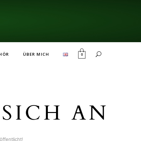
HÖR
ÜBER MICH
0
SICH AN
ffentlicht!