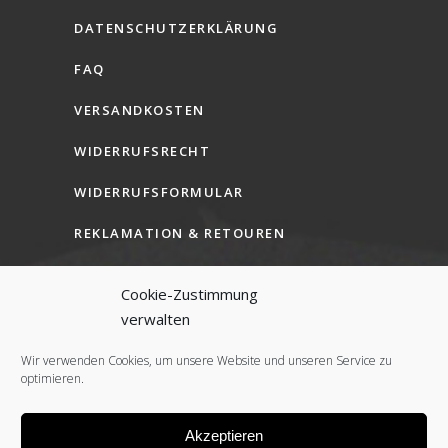
DATENSCHUTZERKLÄRUNG
FAQ
VERSANDKOSTEN
WIDERRUFSRECHT
WIDERRUFSFORMULAR
REKLAMATION & RETOUREN
AGB (B2C)
Cookie-Zustimmung
AGB (B2B)
verwalten
COOKIE-RICHTLINIE (EU)
Wir verwenden Cookies, um unsere Website und unseren Service zu
optimieren.
Akzeptieren