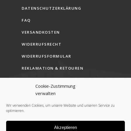
DATENSCHUTZERKLÄRUNG
FAQ
VERSANDKOSTEN
WIDERRUFSRECHT
WIDERRUFSFORMULAR
REKLAMATION & RETOUREN
AGB (B2C)
Cookie-Zustimmung
AGB (B2B)
verwalten
COOKIE-RICHTLINIE (EU)
Wir verwenden Cookies, um unsere Website und unseren Service zu
optimieren.
Akzeptieren