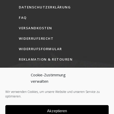
DATENSCHUTZERKLÄRUNG
FAQ
VERSANDKOSTEN
WIDERRUFSRECHT
WIDERRUFSFORMULAR
REKLAMATION & RETOUREN
AGB (B2C)
Cookie-Zustimmung
AGB (B2B)
verwalten
COOKIE-RICHTLINIE (EU)
Wir verwenden Cookies, um unsere Website und unseren Service zu
optimieren.
Akzeptieren