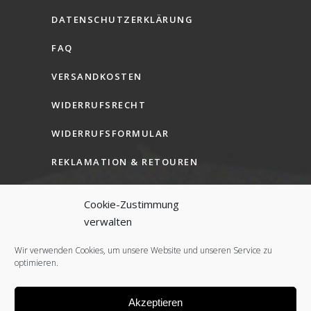
DATENSCHUTZERKLÄRUNG
FAQ
VERSANDKOSTEN
WIDERRUFSRECHT
WIDERRUFSFORMULAR
REKLAMATION & RETOUREN
AGB (B2C)
Cookie-Zustimmung
AGB (B2B)
verwalten
COOKIE-RICHTLINIE (EU)
Wir verwenden Cookies, um unsere Website und unseren Service zu
optimieren.
Akzeptieren