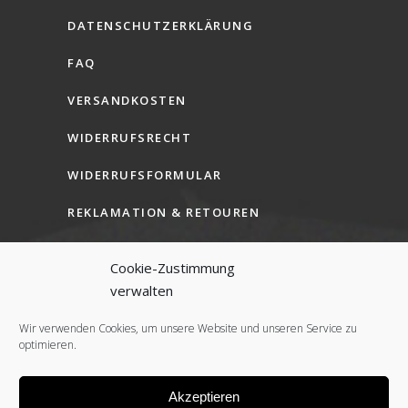
DATENSCHUTZERKLÄRUNG
FAQ
VERSANDKOSTEN
WIDERRUFSRECHT
WIDERRUFSFORMULAR
REKLAMATION & RETOUREN
AGB (B2C)
Cookie-Zustimmung
AGB (B2B)
verwalten
COOKIE-RICHTLINIE (EU)
Wir verwenden Cookies, um unsere Website und unseren Service zu
optimieren.
Akzeptieren