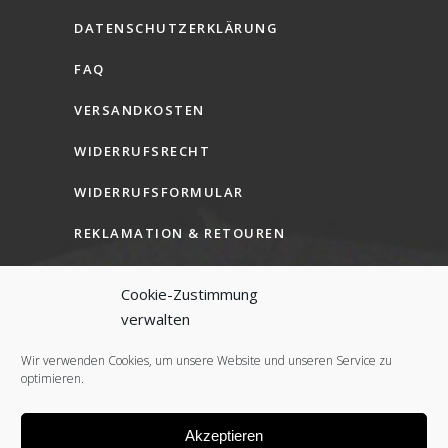
DATENSCHUTZERKLÄRUNG
FAQ
VERSANDKOSTEN
WIDERRUFSRECHT
WIDERRUFSFORMULAR
REKLAMATION & RETOUREN
AGB (B2C)
Cookie-Zustimmung
AGB (B2B)
verwalten
COOKIE-RICHTLINIE (EU)
Wir verwenden Cookies, um unsere Website und unseren Service zu
optimieren.
Akzeptieren