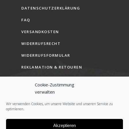
DATENSCHUTZERKLÄRUNG
FAQ
VERSANDKOSTEN
WIDERRUFSRECHT
WIDERRUFSFORMULAR
REKLAMATION & RETOUREN
AGB (B2C)
Cookie-Zustimmung
AGB (B2B)
verwalten
COOKIE-RICHTLINIE (EU)
Wir verwenden Cookies, um unsere Website und unseren Service zu
optimieren.
Akzeptieren