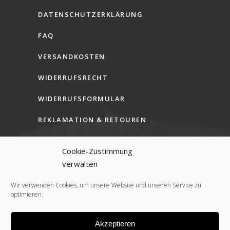
DATENSCHUTZERKLÄRUNG
FAQ
VERSANDKOSTEN
WIDERRUFSRECHT
WIDERRUFSFORMULAR
REKLAMATION & RETOUREN
AGB (B2C)
Cookie-Zustimmung
AGB (B2B)
verwalten
COOKIE-RICHTLINIE (EU)
Wir verwenden Cookies, um unsere Website und unseren Service zu
optimieren.
Akzeptieren