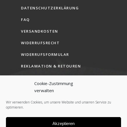
DATENSCHUTZERKLÄRUNG
FAQ
VERSANDKOSTEN
WIDERRUFSRECHT
WIDERRUFSFORMULAR
REKLAMATION & RETOUREN
AGB (B2C)
Cookie-Zustimmung
AGB (B2B)
verwalten
COOKIE-RICHTLINIE (EU)
Wir verwenden Cookies, um unsere Website und unseren Service zu
optimieren.
Akzeptieren