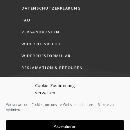
DATENSCHUTZERKLÄRUNG
FAQ
VERSANDKOSTEN
WIDERRUFSRECHT
WIDERRUFSFORMULAR
REKLAMATION & RETOUREN
AGB (B2C)
Cookie-Zustimmung
AGB (B2B)
verwalten
COOKIE-RICHTLINIE (EU)
Wir verwenden Cookies, um unsere Website und unseren Service zu
optimieren.
Akzeptieren