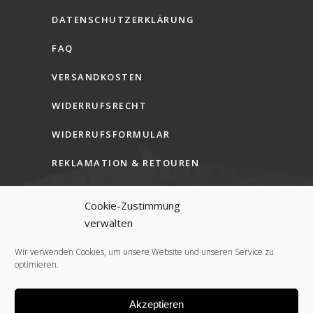
DATENSCHUTZERKLÄRUNG
FAQ
VERSANDKOSTEN
WIDERRUFSRECHT
WIDERRUFSFORMULAR
REKLAMATION & RETOUREN
AGB (B2C)
Cookie-Zustimmung
AGB (B2B)
verwalten
COOKIE-RICHTLINIE (EU)
Wir verwenden Cookies, um unsere Website und unseren Service zu
optimieren.
Akzeptieren