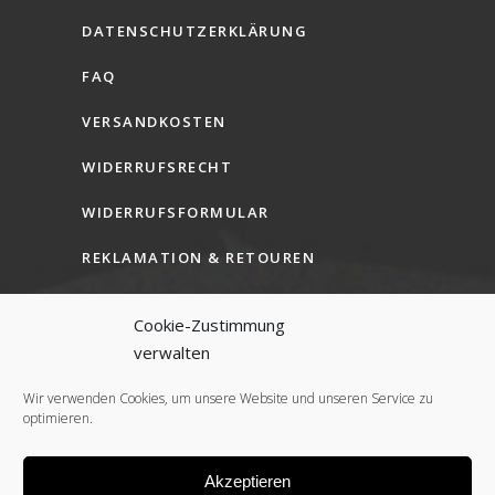
DATENSCHUTZERKLÄRUNG
FAQ
VERSANDKOSTEN
WIDERRUFSRECHT
WIDERRUFSFORMULAR
REKLAMATION & RETOUREN
AGB (B2C)
Cookie-Zustimmung
AGB (B2B)
verwalten
COOKIE-RICHTLINIE (EU)
Wir verwenden Cookies, um unsere Website und unseren Service zu
optimieren.
Akzeptieren