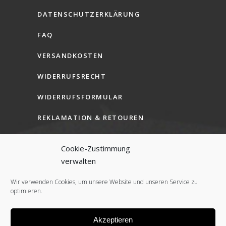
DATENSCHUTZERKLÄRUNG
FAQ
VERSANDKOSTEN
WIDERRUFSRECHT
WIDERRUFSFORMULAR
REKLAMATION & RETOUREN
AGB (B2C)
Cookie-Zustimmung
AGB (B2B)
verwalten
COOKIE-RICHTLINIE (EU)
Wir verwenden Cookies, um unsere Website und unseren Service zu
optimieren.
Akzeptieren