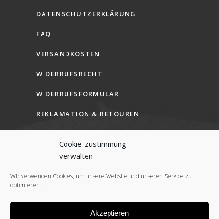
DATENSCHUTZERKLÄRUNG
FAQ
VERSANDKOSTEN
WIDERRUFSRECHT
WIDERRUFSFORMULAR
REKLAMATION & RETOUREN
AGB (B2C)
Cookie-Zustimmung
AGB (B2B)
verwalten
COOKIE-RICHTLINIE (EU)
Wir verwenden Cookies, um unsere Website und unseren Service zu
optimieren.
Akzeptieren