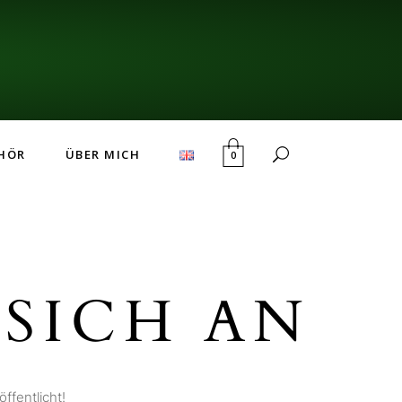
HÖR
ÜBER MICH
0
SICH AN
ffentlicht!