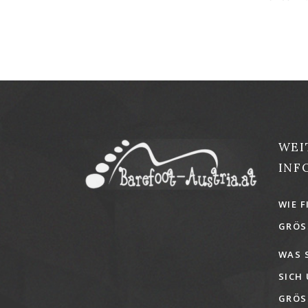
WEI
INF
WIE F
GRÖSS
WAS 
SICH
GRÖSS