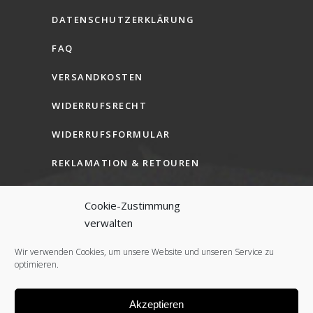
DATENSCHUTZERKLÄRUNG
FAQ
VERSANDKOSTEN
WIDERRUFSRECHT
WIDERRUFSFORMULAR
REKLAMATION & RETOUREN
AGB (B2C)
Cookie-Zustimmung
AGB (B2B)
verwalten
COOKIE-RICHTLINIE (EU)
Wir verwenden Cookies, um unsere Website und unseren Service zu
optimieren.
Akzeptieren