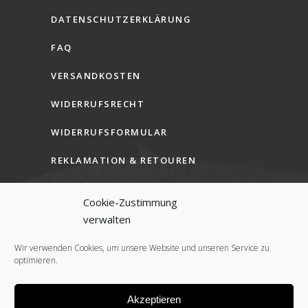
DATENSCHUTZERKLÄRUNG
FAQ
VERSANDKOSTEN
WIDERRUFSRECHT
WIDERRUFSFORMULAR
REKLAMATION & RETOUREN
AGB (B2C)
Cookie-Zustimmung
AGB (B2B)
verwalten
COOKIE-RICHTLINIE (EU)
Wir verwenden Cookies, um unsere Website und unseren Service zu
optimieren.
Akzeptieren