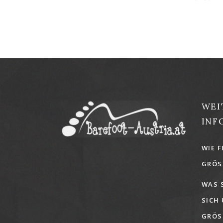
WEI
INF
WIE F
GRÖSS
WAS 
SICH
GRÖSS