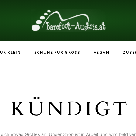
ÜR KLEIN
SCHUHE FÜR GROSS
VEGAN
ZUBE
 KÜNDIGT 
 sich etwas Großes an! Unser Shop ist in Arbeit und wird bald verö