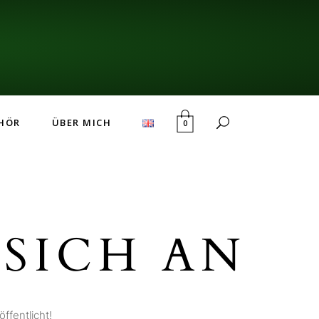
HÖR
ÜBER MICH
0
SICH AN
ffentlicht!