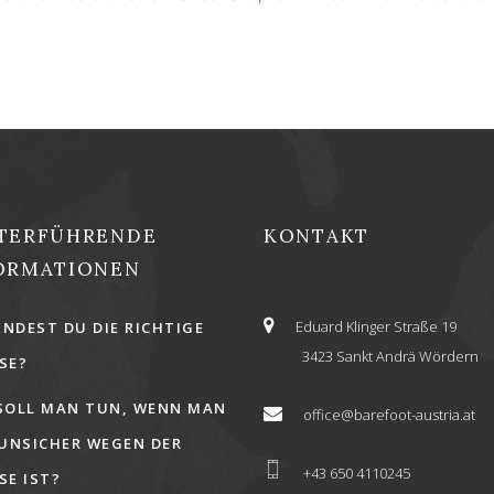
TERFÜHRENDE
KONTAKT
ORMATIONEN
Eduard Klinger Straße 19
INDEST DU DIE RICHTIGE
3423 Sankt Andrä Wördern
E?
SOLL MAN TUN, WENN MAN
office@barefoot-austria.at
 UNSICHER WEGEN DER
+43 650 4110245
E IST?