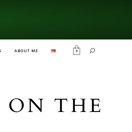
S
ABOUT ME
0
E ON THE