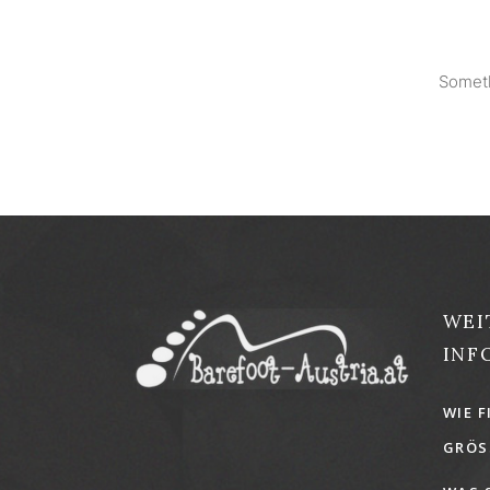
Someth
WEI
INF
WIE F
GRÖSS