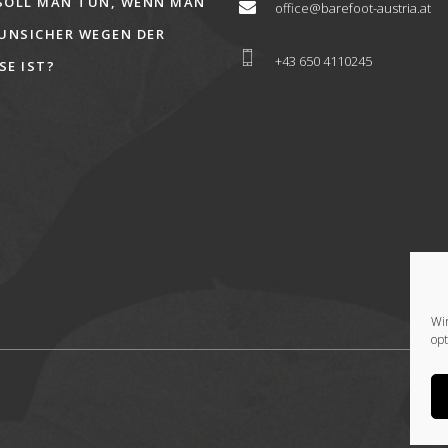
SOLL MAN TUN, WENN MAN
office@barefoot-austria.at
 UNSICHER WEGEN DER
+43 650 4110245
E IST?
Wi
op