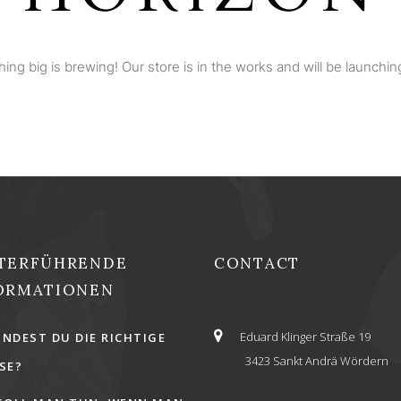
ing big is brewing! Our store is in the works and will be launchin
TERFÜHRENDE
CONTACT
ORMATIONEN
Eduard Klinger Straße 19
INDEST DU DIE RICHTIGE
3423 Sankt Andrä Wördern
E?