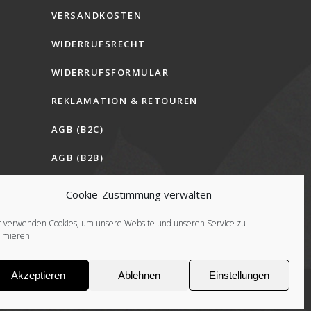
VERSANDKOSTEN
WIDERRUFSRECHT
WIDERRUFSFORMULAR
REKLAMATION & RETOUREN
AGB (B2C)
AGB (B2B)
COOKIE-RICHTLINIE (EU)
Cookie-Zustimmung verwalten
r verwenden Cookies, um unsere Website und unseren Service zu
timieren.
FOLGE UNS
Akzeptieren
Ablehnen
Einstellungen