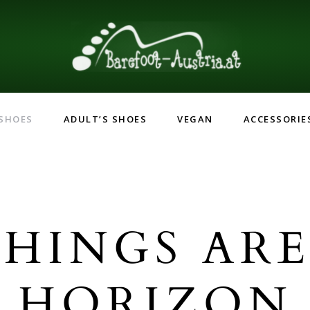
 SHOES
ADULT’S SHOES
VEGAN
ACCESSORIE
HINGS AR
HORIZON