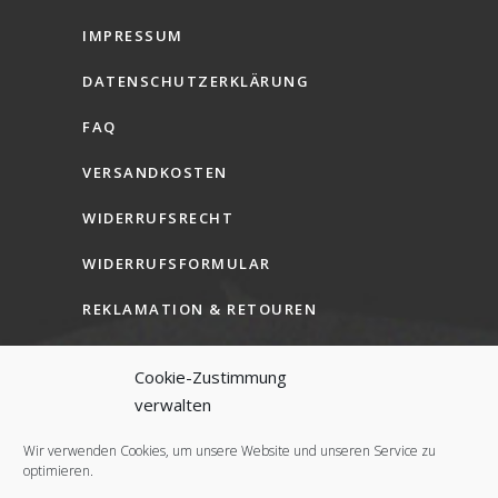
IMPRESSUM
DATENSCHUTZERKLÄRUNG
FAQ
VERSANDKOSTEN
WIDERRUFSRECHT
WIDERRUFSFORMULAR
REKLAMATION & RETOUREN
AGB (B2C)
Cookie-Zustimmung
AGB (B2B)
verwalten
COOKIE-RICHTLINIE (EU)
Wir verwenden Cookies, um unsere Website und unseren Service zu
optimieren.